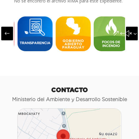
No se encontró el archivo RIMA para este Expediente.
#
&#x3
CONTACTO
Ministerio del Ambiente y Desarrollo Sostenible