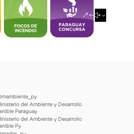
&#x35;
mambiente_py
inisterio del Ambiente y Desarrollo
enible Paraguay
inisterio del Ambiente y Desarrollo
enible Py
mades_py