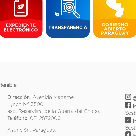
tenible
Dirección
: Avenida Madame
@
Lynch N° 3500.
M
esq. Reservista de la Guerra del Chaco.
Sost
Teléfono
: 021 2879000
M
Sost
Asunción, Paraguay.
@