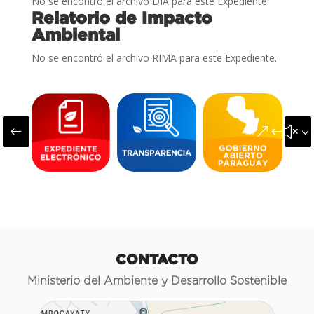
No se encontró el archivo DIA para este Expediente.
Relatorio de Impacto
Ambiental
No se encontró el archivo RIMA para este Expediente.
#
&#x3
CONTACTO
Ministerio del Ambiente y Desarrollo Sostenible