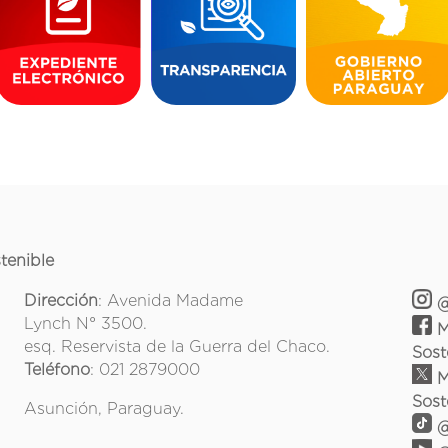
tenible
Dirección
: Avenida Madame
@
Lynch N° 3500.
M
esq. Reservista de la Guerra del Chaco.
Sost
Teléfono
: 021 2879000
M
Sost
Asunción, Paraguay.
@