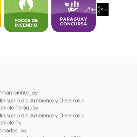
&#x35;
mambiente_py
inisterio del Ambiente y Desarrollo
enible Paraguay
inisterio del Ambiente y Desarrollo
enible Py
mades_py