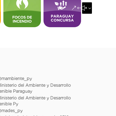
&#x35;
mambiente_py
inisterio del Ambiente y Desarrollo
enible Paraguay
inisterio del Ambiente y Desarrollo
enible Py
mades_py