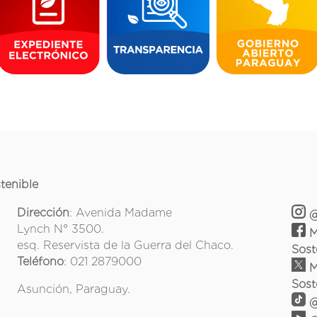
tenible
Dirección
: Avenida Madame
@
Lynch N° 3500.
M
esq. Reservista de la Guerra del Chaco.
Sost
Teléfono
: 021 2879000
M
Sost
Asunción, Paraguay.
@