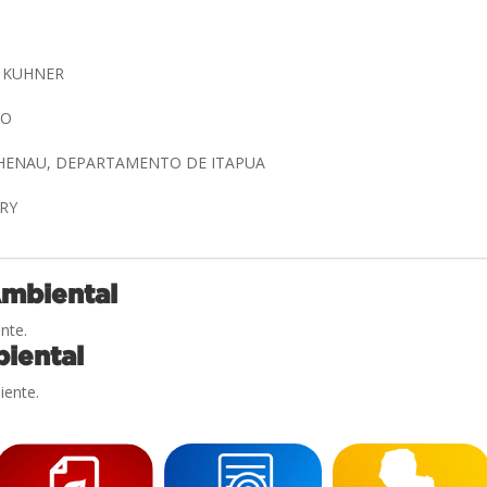
S KUHNER
CO
OHENAU, DEPARTAMENTO DE ITAPUA
RRY
Ambiental
nte.
iental
iente.