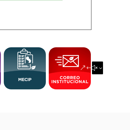
&#x35;