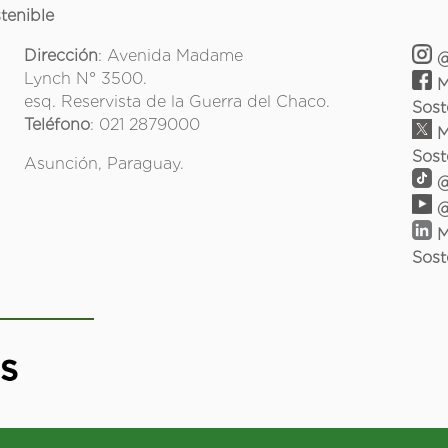
tenible
Dirección
: Avenida Madame
@
Lynch N° 3500.
M
esq. Reservista de la Guerra del Chaco.
Sost
Teléfono
: 021 2879000
M
Sost
Asunción, Paraguay.
@
@
M
Sost