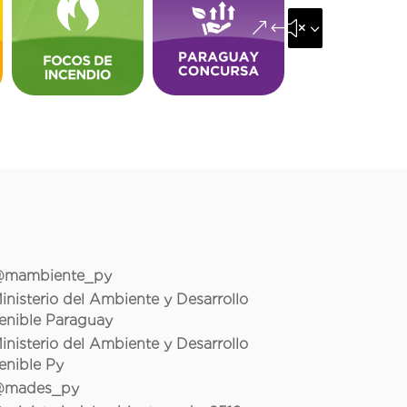
&#x35;
mambiente_py
inisterio del Ambiente y Desarrollo
enible Paraguay
inisterio del Ambiente y Desarrollo
enible Py
mades_py