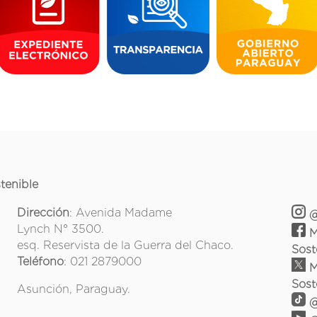
tenible
Dirección
: Avenida Madame
@
Lynch N° 3500.
M
esq. Reservista de la Guerra del Chaco.
Sost
Teléfono
: 021 2879000
M
Sost
Asunción, Paraguay.
@