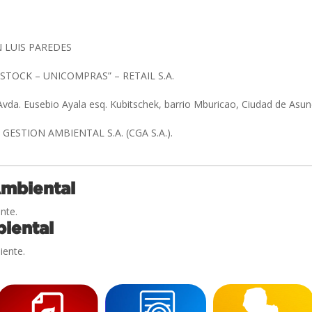
AN LUIS PAREDES
TOCK – UNICOMPRAS” – RETAIL S.A.
Avda. Eusebio Ayala esq. Kubitschek, barrio Mburicao, Ciudad de Asunc
ESTION AMBIENTAL S.A. (CGA S.A.).
Ambiental
nte.
iental
iente.