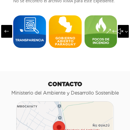
No se encontró el archivo RIMA para este Expediente.
#
&#x3
CONTACTO
Ministerio del Ambiente y Desarrollo Sostenible