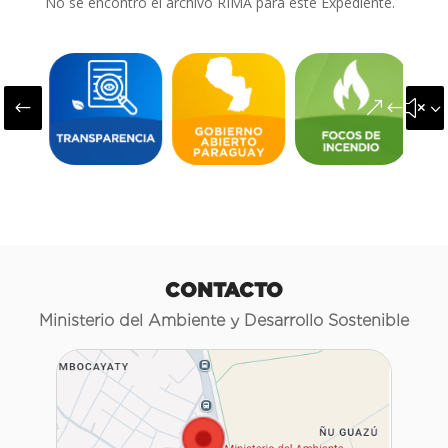
No se encontró el archivo RIMA para este Expediente.
#
&#x3
CONTACTO
Ministerio del Ambiente y Desarrollo Sostenible