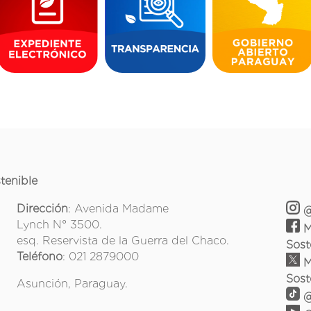
tenible
Dirección
: Avenida Madame
@
Lynch N° 3500.
M
esq. Reservista de la Guerra del Chaco.
Sost
Teléfono
: 021 2879000
M
Sost
Asunción, Paraguay.
@