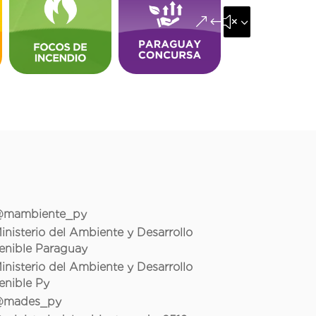
&#x35;
mambiente_py
inisterio del Ambiente y Desarrollo
enible Paraguay
inisterio del Ambiente y Desarrollo
enible Py
mades_py