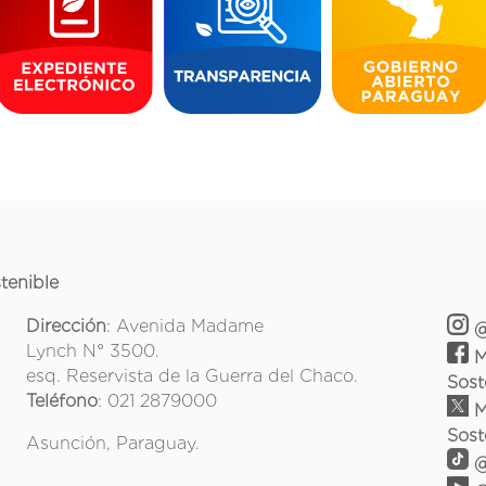
tenible
Dirección
: Avenida Madame
@
Lynch N° 3500.
M
esq. Reservista de la Guerra del Chaco.
Sost
Teléfono
: 021 2879000
M
Sost
Asunción, Paraguay.
@