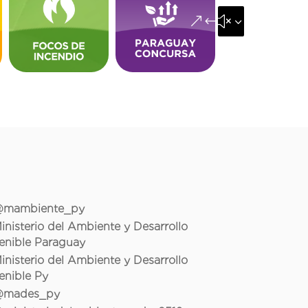
&#x35;
mambiente_py
inisterio del Ambiente y Desarrollo
enible Paraguay
inisterio del Ambiente y Desarrollo
enible Py
mades_py