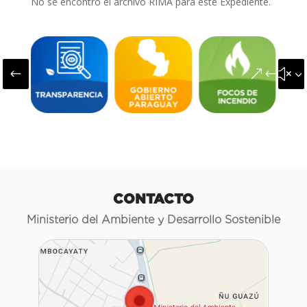
No se encontró el archivo RIMA para este Expediente.
#
&#x3
CONTACTO
Ministerio del Ambiente y Desarrollo Sostenible