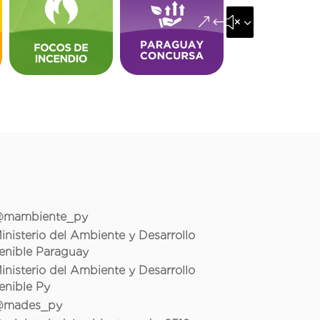
&#x35;
mambiente_py
inisterio del Ambiente y Desarrollo
enible Paraguay
inisterio del Ambiente y Desarrollo
enible Py
mades_py