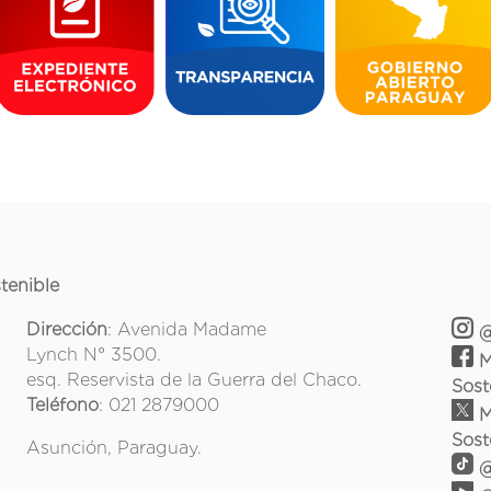
tenible
Dirección
: Avenida Madame
@
Lynch N° 3500.
M
esq. Reservista de la Guerra del Chaco.
Sost
Teléfono
: 021 2879000
M
Sost
Asunción, Paraguay.
@