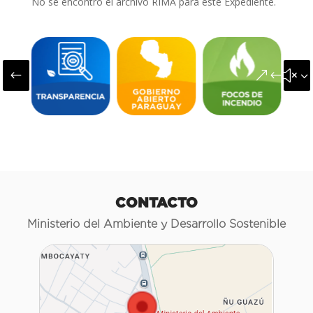
No se encontró el archivo RIMA para este Expediente.
#
&#x3
CONTACTO
Ministerio del Ambiente y Desarrollo Sostenible