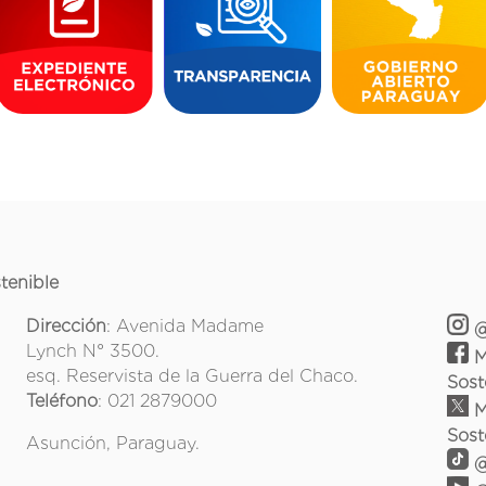
tenible
Dirección
: Avenida Madame
@
Lynch N° 3500.
M
esq. Reservista de la Guerra del Chaco.
Sost
Teléfono
: 021 2879000
M
Sost
Asunción, Paraguay.
@