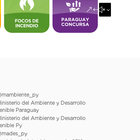
&#x35;
mambiente_py
inisterio del Ambiente y Desarrollo
enible Paraguay
inisterio del Ambiente y Desarrollo
enible Py
mades_py