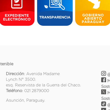
tenible
Dirección
: Avenida Madame
@
Lynch N° 3500.
M
esq. Reservista de la Guerra del Chaco.
Sost
Teléfono
: 021 2879000
M
Sost
Asunción, Paraguay.
@