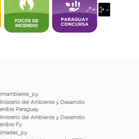
&#x35;
mambiente_py
inisterio del Ambiente y Desarrollo
enible Paraguay
inisterio del Ambiente y Desarrollo
enible Py
mades_py