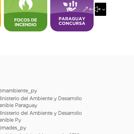
&#x35;
mambiente_py
inisterio del Ambiente y Desarrollo
enible Paraguay
inisterio del Ambiente y Desarrollo
enible Py
mades_py