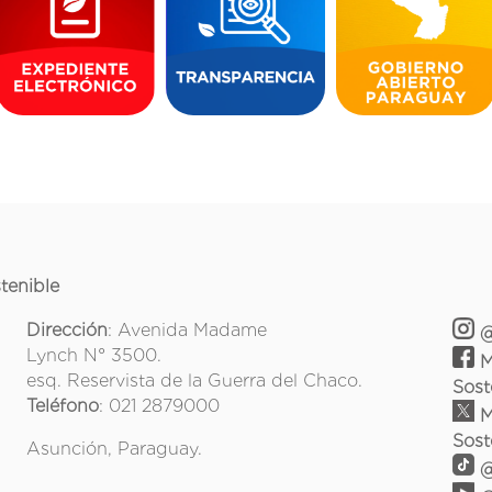
tenible
Dirección
: Avenida Madame
@
Lynch N° 3500.
M
esq. Reservista de la Guerra del Chaco.
Sost
Teléfono
: 021 2879000
M
Sost
Asunción, Paraguay.
@