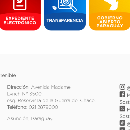
tenible
Dirección
: Avenida Madame
@
Lynch N° 3500.
M
esq. Reservista de la Guerra del Chaco.
Sost
Teléfono
: 021 2879000
M
Sost
Asunción, Paraguay.
@