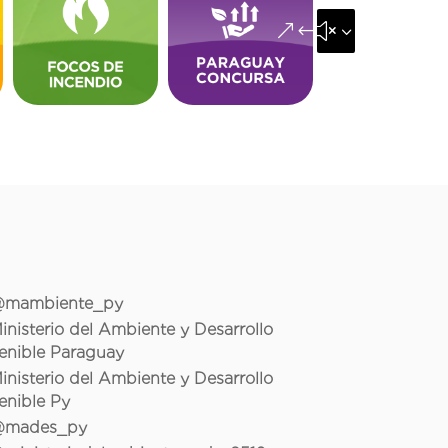
&#x35;
mambiente_py
inisterio del Ambiente y Desarrollo
enible Paraguay
inisterio del Ambiente y Desarrollo
enible Py
mades_py