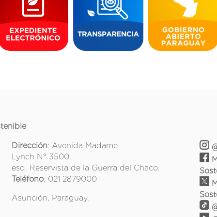
tenible
Dirección
: Avenida Madame
@
Lynch N° 3500.
M
esq. Reservista de la Guerra del Chaco.
Sost
Teléfono
: 021 2879000
M
Sost
Asunción, Paraguay.
@