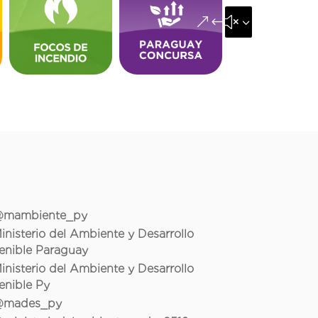
&#x35;
mambiente_py
inisterio del Ambiente y Desarrollo
enible Paraguay
inisterio del Ambiente y Desarrollo
enible Py
mades_py