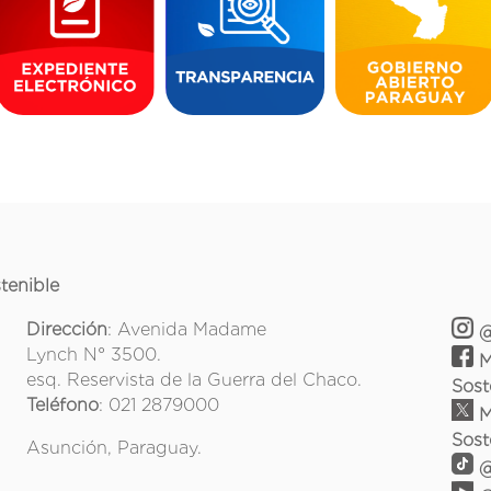
tenible
Dirección
: Avenida Madame
@
Lynch N° 3500.
M
esq. Reservista de la Guerra del Chaco.
Sost
Teléfono
: 021 2879000
M
Sost
Asunción, Paraguay.
@