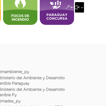
&#x35;
mambiente_py
inisterio del Ambiente y Desarrollo
enible Paraguay
inisterio del Ambiente y Desarrollo
enible Py
mades_py