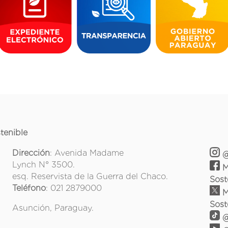
tenible
Dirección
: Avenida Madame
@
Lynch N° 3500.
M
esq. Reservista de la Guerra del Chaco.
Sost
Teléfono
: 021 2879000
M
Sost
Asunción, Paraguay.
@