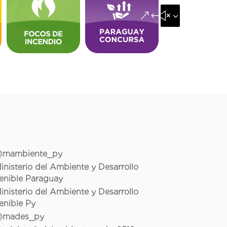
&#x35;
mambiente_py
inisterio del Ambiente y Desarrollo
enible Paraguay
inisterio del Ambiente y Desarrollo
enible Py
mades_py