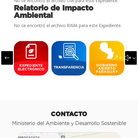
No se encontró el archivo DIA para este Expediente.
Relatorio de Impacto
Ambiental
No se encontró el archivo RIMA para este Expediente.
#
&#x3
CONTACTO
Ministerio del Ambiente y Desarrollo Sostenible