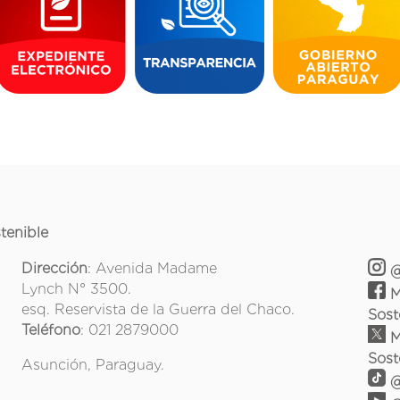
tenible
Dirección
: Avenida Madame
@
Lynch N° 3500.
M
esq. Reservista de la Guerra del Chaco.
Sost
Teléfono
: 021 2879000
M
Sost
Asunción, Paraguay.
@