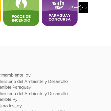
&#x35;
mambiente_py
inisterio del Ambiente y Desarrollo
enible Paraguay
inisterio del Ambiente y Desarrollo
enible Py
mades_py