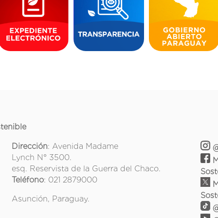
tenible
Dirección
: Avenida Madame
@
Lynch N° 3500.
M
esq. Reservista de la Guerra del Chaco.
Sost
Teléfono
: 021 2879000
M
Sost
Asunción, Paraguay.
@