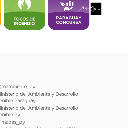
&#x35;
mambiente_py
inisterio del Ambiente y Desarrollo
enible Paraguay
inisterio del Ambiente y Desarrollo
enible Py
mades_py