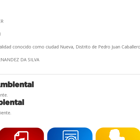
ER
I
calidad conocido como ciudad Nueva, Distrito de Pedro Juan Cabal
RNANDEZ DA SILVA
Ambiental
nte.
iental
iente.