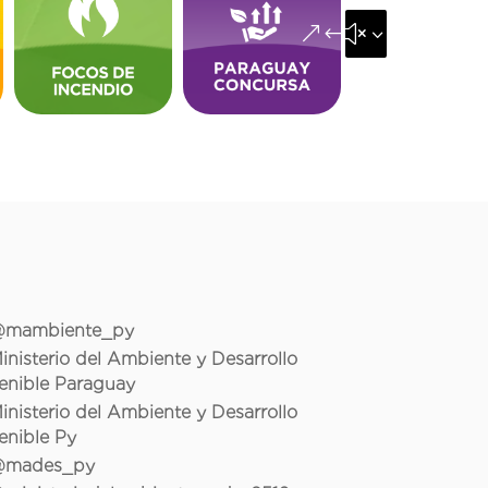
&#x35;
mambiente_py
inisterio del Ambiente y Desarrollo
enible Paraguay
inisterio del Ambiente y Desarrollo
enible Py
mades_py