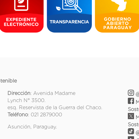
tenible
Dirección
: Avenida Madame
@
Lynch N° 3500.
M
esq. Reservista de la Guerra del Chaco.
Sost
Teléfono
: 021 2879000
M
Sost
Asunción, Paraguay.
@