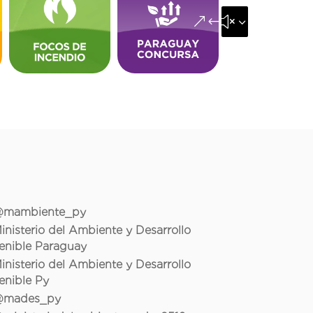
&#x35;
mambiente_py
inisterio del Ambiente y Desarrollo
enible Paraguay
inisterio del Ambiente y Desarrollo
enible Py
mades_py