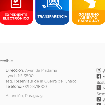
tenible
Dirección
: Avenida Madame
@
Lynch N° 3500.
M
esq. Reservista de la Guerra del Chaco.
Sost
Teléfono
: 021 2879000
M
Sost
Asunción, Paraguay.
@