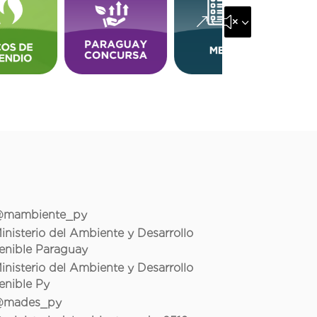
&#x35;
mambiente_py
inisterio del Ambiente y Desarrollo
enible Paraguay
inisterio del Ambiente y Desarrollo
enible Py
mades_py