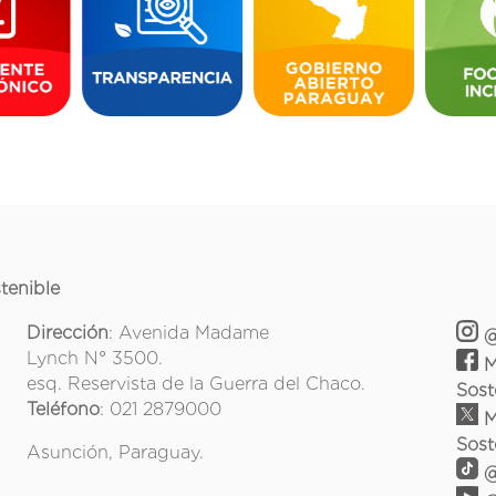
tenible
Dirección
: Avenida Madame
@
Lynch N° 3500.
M
esq. Reservista de la Guerra del Chaco.
Sost
Teléfono
: 021 2879000
M
Sost
Asunción, Paraguay.
@