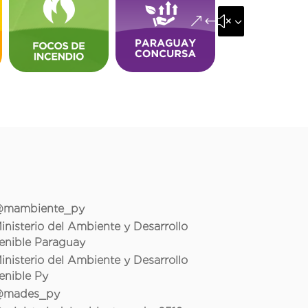
&#x35;
mambiente_py
inisterio del Ambiente y Desarrollo
enible Paraguay
inisterio del Ambiente y Desarrollo
enible Py
mades_py