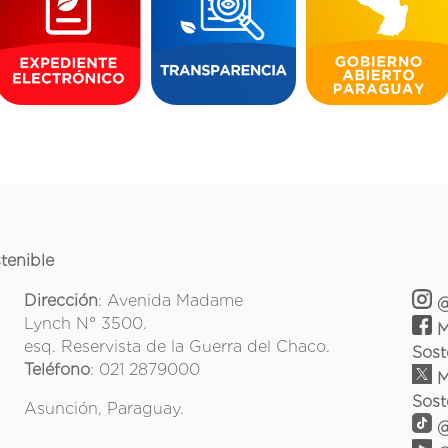
tenible
Dirección
: Avenida Madame
@
Lynch N° 3500.
M
esq. Reservista de la Guerra del Chaco.
Sost
Teléfono
: 021 2879000
M
Sost
Asunción, Paraguay.
@