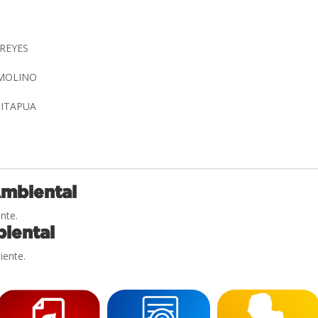
 REYES
 MOLINO
 ITAPUA
Ambiental
nte.
iental
iente.