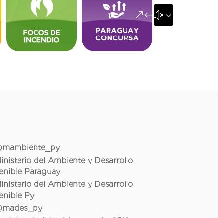
&#x35;
mambiente_py
inisterio del Ambiente y Desarrollo
enible Paraguay
inisterio del Ambiente y Desarrollo
enible Py
mades_py