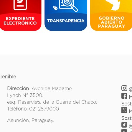
tenible
Dirección
: Avenida Madame
@
Lynch N° 3500.
M
esq. Reservista de la Guerra del Chaco.
Sost
Teléfono
: 021 2879000
M
Sost
Asunción, Paraguay.
@