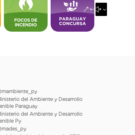
&#x35;
mambiente_py
inisterio del Ambiente y Desarrollo
enible Paraguay
inisterio del Ambiente y Desarrollo
enible Py
mades_py