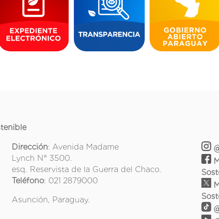
tenible
Dirección
: Avenida Madame
@
Lynch N° 3500.
M
esq. Reservista de la Guerra del Chaco.
Sost
Teléfono
: 021 2879000
M
Sost
Asunción, Paraguay.
@