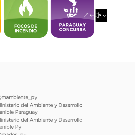
&#x35;
mambiente_py
inisterio del Ambiente y Desarrollo
enible Paraguay
inisterio del Ambiente y Desarrollo
enible Py
mades_py