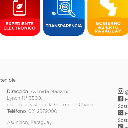
tenible
Dirección
: Avenida Madame
@
Lynch N° 3500.
M
esq. Reservista de la Guerra del Chaco.
Sost
Teléfono
: 021 2879000
M
Sost
Asunción, Paraguay.
@