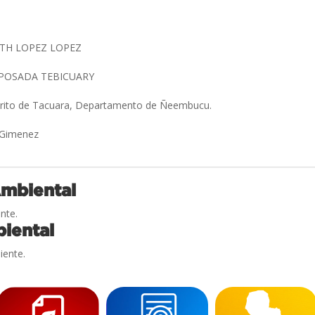
ETH LOPEZ LOPEZ
 POSADA TEBICUARY
strito de Tacuara, Departamento de Ñeembucu.
a Gimenez
Ambiental
nte.
iental
iente.