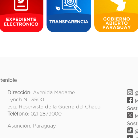
tenible
Dirección
: Avenida Madame
@
Lynch N° 3500.
M
esq. Reservista de la Guerra del Chaco.
Sost
Teléfono
: 021 2879000
M
Sost
Asunción, Paraguay.
@