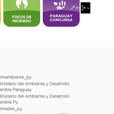
&#x35;
mambiente_py
inisterio del Ambiente y Desarrollo
enible Paraguay
inisterio del Ambiente y Desarrollo
enible Py
mades_py