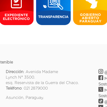
tenible
Dirección
: Avenida Madame
@
Lynch N° 3500.
M
esq. Reservista de la Guerra del Chaco.
Sost
Teléfono
: 021 2879000
M
Sost
Asunción, Paraguay.
@