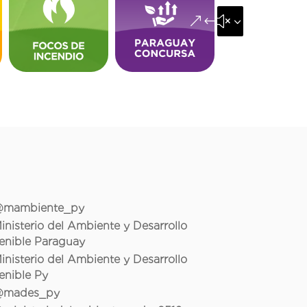
&#x35;
mambiente_py
inisterio del Ambiente y Desarrollo
enible Paraguay
inisterio del Ambiente y Desarrollo
enible Py
mades_py