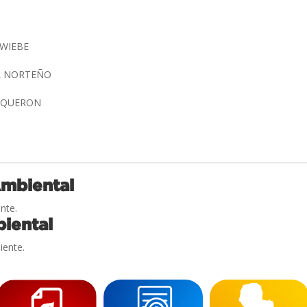
 WIEBE
L NORTEÑO
BOQUERON
Ambiental
nte.
iental
iente.