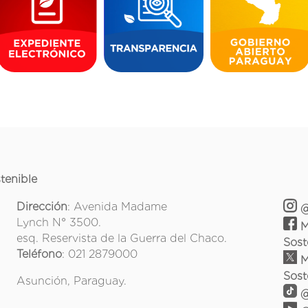
tenible
Dirección
: Avenida Madame
@
Lynch N° 3500.
M
esq. Reservista de la Guerra del Chaco.
Sost
Teléfono
: 021 2879000
M
Sost
Asunción, Paraguay.
@