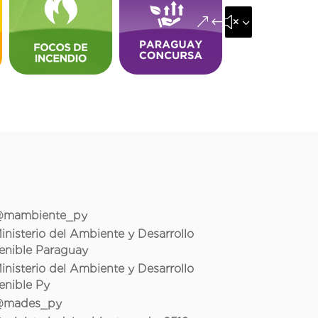
&#x35;
mambiente_py
inisterio del Ambiente y Desarrollo
enible Paraguay
inisterio del Ambiente y Desarrollo
enible Py
mades_py