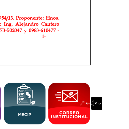
&#x35;