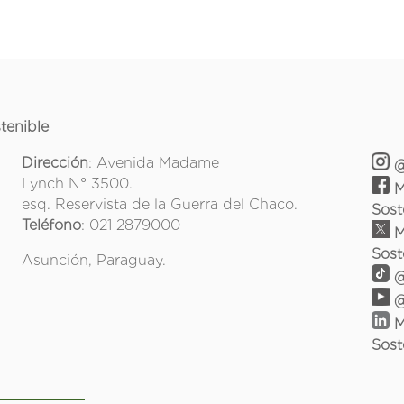
tenible
Dirección
: Avenida Madame
@
Lynch N° 3500.
M
esq. Reservista de la Guerra del Chaco.
Sost
Teléfono
: 021 2879000
M
Sost
Asunción, Paraguay.
@
@
M
Sost