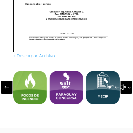
» Descargar Archivo
#
&#x3