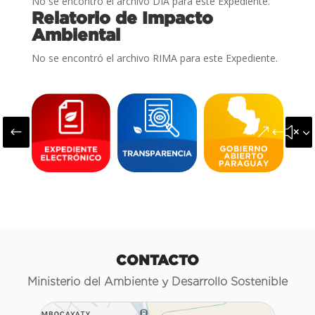
No se encontró el archivo DIA para este Expediente.
Relatorio de Impacto
Ambiental
No se encontró el archivo RIMA para este Expediente.
#
&#x3
CONTACTO
Ministerio del Ambiente y Desarrollo Sostenible