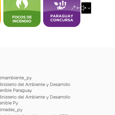
&#x35;
mambiente_py
inisterio del Ambiente y Desarrollo
enible Paraguay
inisterio del Ambiente y Desarrollo
enible Py
mades_py