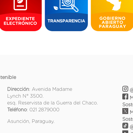
tenible
Dirección
: Avenida Madame
@
Lynch N° 3500.
M
esq. Reservista de la Guerra del Chaco.
Sost
Teléfono
: 021 2879000
M
Sost
Asunción, Paraguay.
@