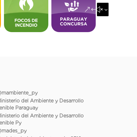
&#x35;
mambiente_py
inisterio del Ambiente y Desarrollo
enible Paraguay
inisterio del Ambiente y Desarrollo
enible Py
mades_py