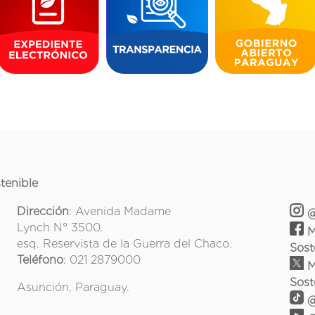
tenible
Dirección
: Avenida Madame
@
Lynch N° 3500.
M
esq. Reservista de la Guerra del Chaco.
Sost
Teléfono
: 021 2879000
M
Sost
Asunción, Paraguay.
@