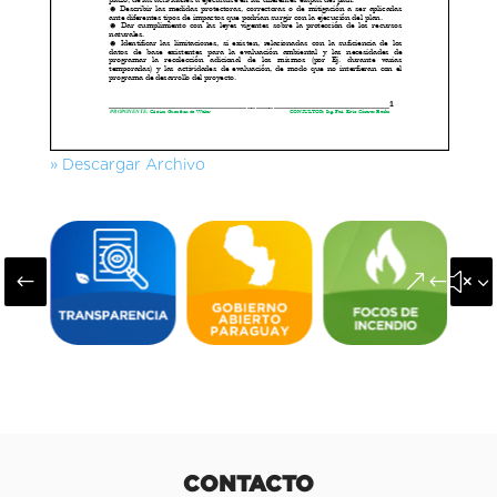
» Descargar Archivo
#
&#x3
CONTACTO