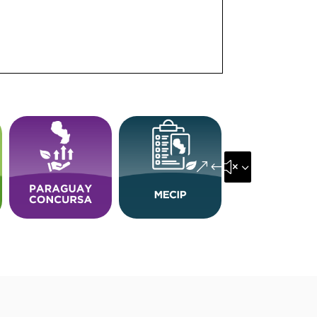
&#x35;