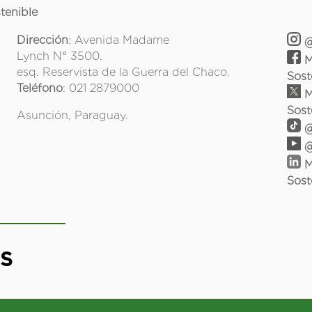
tenible
Dirección
: Avenida Madame
@
Lynch N° 3500.
M
esq. Reservista de la Guerra del Chaco.
Sost
Teléfono
: 021 2879000
M
Sost
Asunción, Paraguay.
@
@
M
Sost