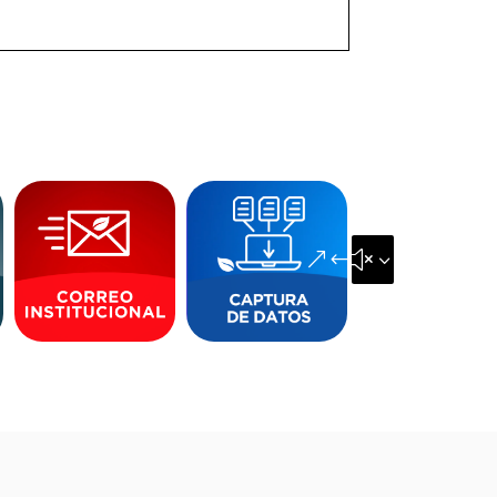
&#x35;