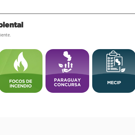
iental
iente.