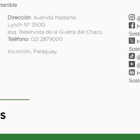
tenible
Dirección
: Avenida Madame
@
Lynch N° 3500.
M
esq. Reservista de la Guerra del Chaco.
Sost
Teléfono
: 021 2879000
M
Sost
Asunción, Paraguay.
@
@
M
Sost