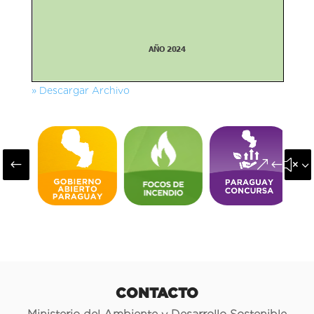
» Descargar Archivo
#
&#x3
CONTACTO