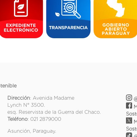
tenible
Dirección
: Avenida Madame
@
Lynch N° 3500.
M
esq. Reservista de la Guerra del Chaco.
Sost
Teléfono
: 021 2879000
M
Sost
Asunción, Paraguay.
@