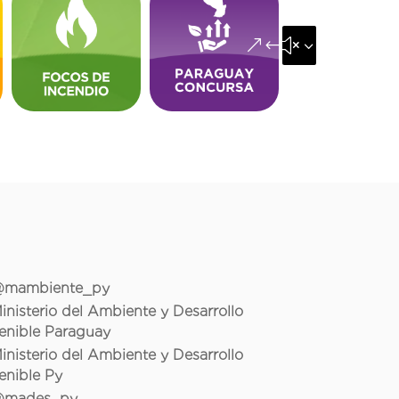
&#x35;
mambiente_py
inisterio del Ambiente y Desarrollo
enible Paraguay
inisterio del Ambiente y Desarrollo
enible Py
mades_py