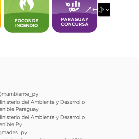
&#x35;
mambiente_py
inisterio del Ambiente y Desarrollo
enible Paraguay
inisterio del Ambiente y Desarrollo
enible Py
mades_py