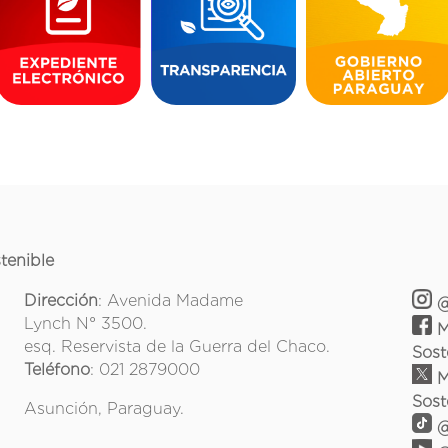
tenible
Dirección
: Avenida Madame
@
Lynch N° 3500.
M
esq. Reservista de la Guerra del Chaco.
Sost
Teléfono
: 021 2879000
M
Sost
Asunción, Paraguay.
@