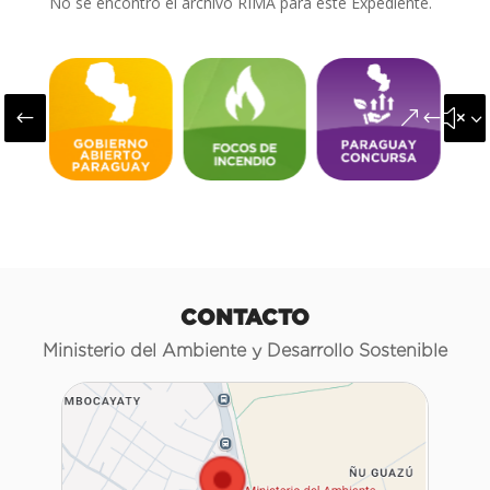
No se encontró el archivo RIMA para este Expediente.
#
&#x3
CONTACTO
Ministerio del Ambiente y Desarrollo Sostenible