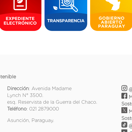
tenible
Dirección
: Avenida Madame
@
Lynch N° 3500.
M
esq. Reservista de la Guerra del Chaco.
Sost
Teléfono
: 021 2879000
M
Sost
Asunción, Paraguay.
@