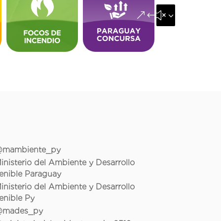
&#x35;
mambiente_py
inisterio del Ambiente y Desarrollo
enible Paraguay
inisterio del Ambiente y Desarrollo
enible Py
mades_py