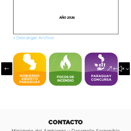
» Descargar Archivo
#
&#x3
CONTACTO