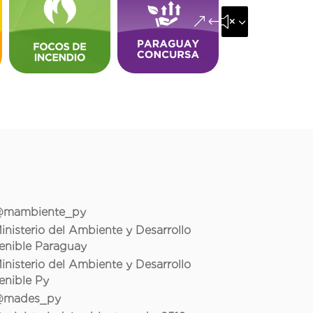
&#x35;
mambiente_py
inisterio del Ambiente y Desarrollo
enible Paraguay
inisterio del Ambiente y Desarrollo
enible Py
mades_py