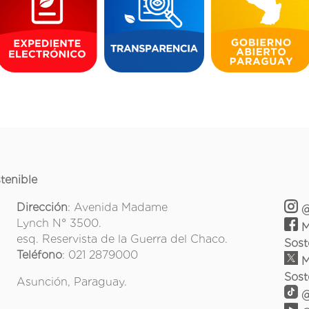
tenible
Dirección
: Avenida Madame
@
Lynch N° 3500.
M
esq. Reservista de la Guerra del Chaco.
Sost
Teléfono
: 021 2879000
M
Sost
Asunción, Paraguay.
@