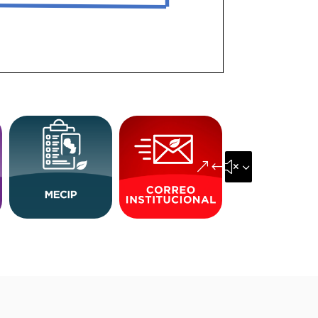
&#x35;