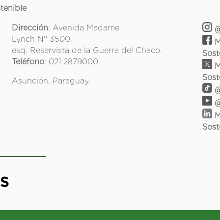
tenible
Dirección
: Avenida Madame
@
Lynch N° 3500.
M
esq. Reservista de la Guerra del Chaco.
Sost
Teléfono
: 021 2879000
M
Sost
Asunción, Paraguay.
@
@
M
Sost